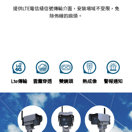
提供LTE電信級信號傳輸介面，安裝場域不受限，免
除佈線的麻煩。
Lte傳輸
雲霧穿透
雙鏡頭
熱成像
警報通知