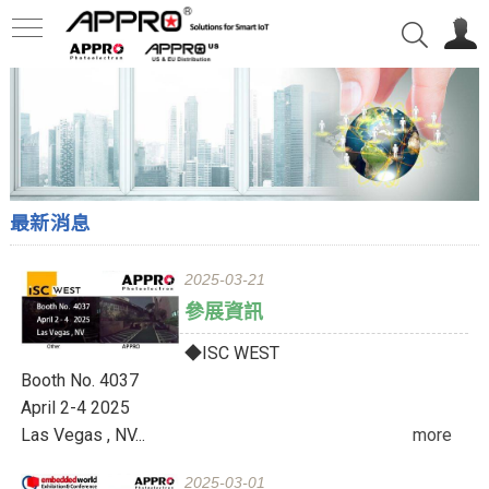
最新消息
2025-03-21
參展資訊
◆ISC WEST
Booth No. 4037
April 2-4 2025
Las Vegas , NV...
more
2025-03-01