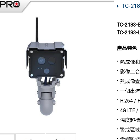
TC-2
TC-2183
TC-2183
產品特色
熱成像和一
影像二合
熱成像靈敏度
一個串流
H.264 
4G LTE
溫度超標 
警戒區域
雲端監控