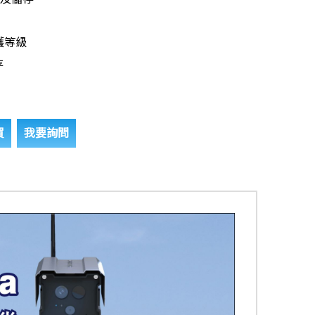
防護等級
存
買
我要詢問