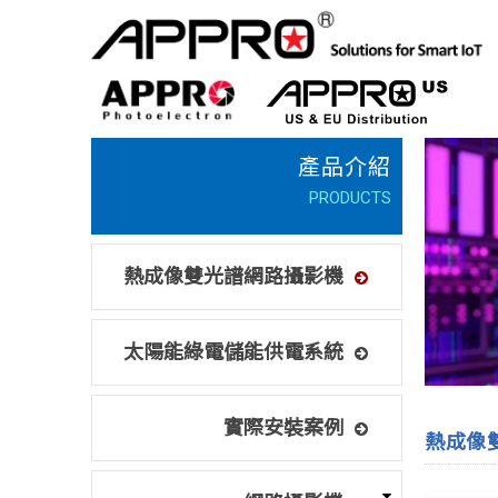
熱成像雙光譜網路攝影機
太陽能綠電儲能供電系統
實際安裝案例
熱成像