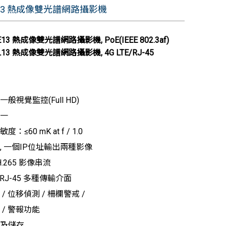
183 熱成像雙光譜網路攝影機
-E13 熱成像雙光譜網路攝影機, PoE(IEEE 802.3af)
-L13 熱成像雙光譜網路攝影機, 4G LTE/RJ-45
般視覺監控(Full HD)
一
：≤60 mK at f / 1.0
, 一個IP位址輸出兩種影像
/ H.265 影像串流
 / RJ-45 多種傳輸介面
/ 位移偵測 / 柵欄警戒 /
 / 警報功能
及儲存