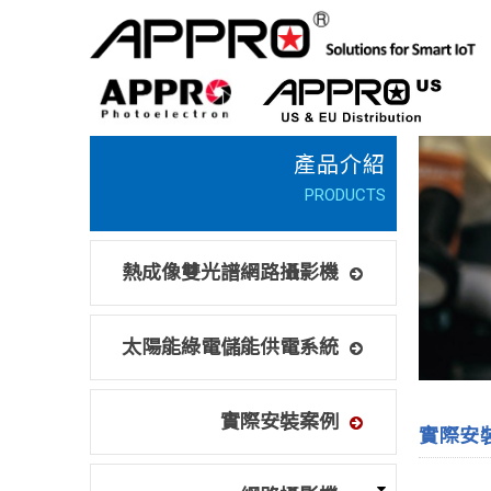
熱成像雙光譜網路攝影機
太陽能綠電儲能供電系統
實際安裝案例
實際安