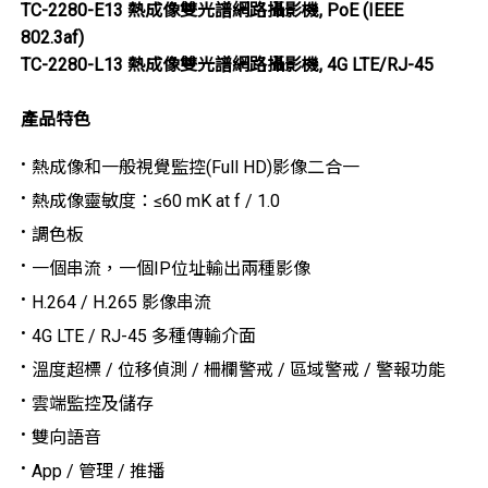
TC-2280-E13
熱成像雙光譜網路攝影機
, PoE (IEEE
802.3af)
TC-2280-L13
熱成像雙光譜網路攝影機
, 4G LTE/RJ-45
產品特色
熱成像和一般視覺監控(Full HD)影像二合一
熱成像靈敏度：≤60 mK at f / 1.0
調色板
一個串流，一個IP位址輸出兩種影像
H.264 / H.265 影像串流
4G LTE / RJ-45 多種傳輸介面
溫度超標 / 位移偵測 / 柵欄警戒 / 區域警戒 / 警報功能
雲端監控及儲存
雙向語音
App / 管理 / 推播