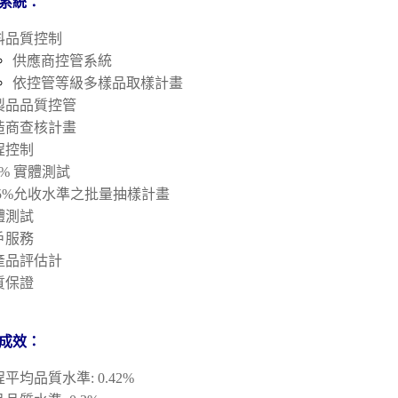
系統：
料品質控制
供應商控管系統
依控管等級多樣品取樣計畫
製品品質控管
造商查核計畫
程控制
0% 實體測試
.65%允收水準之批量抽樣計畫
體測試
戶服務
產品評估計
質保證
成效
：
平均品質水準: 0.42%