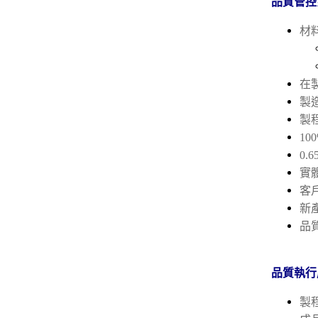
品質管控
材
在
製
製
10
0
實
客
新
品
品質執行
製程