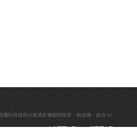
科技提供以高清影像縮時技術、熱成像，結合 IoT 物聯網、
今日瀏覽人數:
849
總瀏覽人數:
5467900