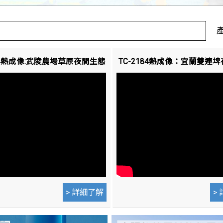
184熱成像:武陵農場草原夜間生態
TC-2184熱成像：宜蘭雙連
> 詳細了解
>