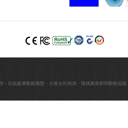
包括農業動態履歷、水質水利檢測、環境異常即時動態追蹤…等多