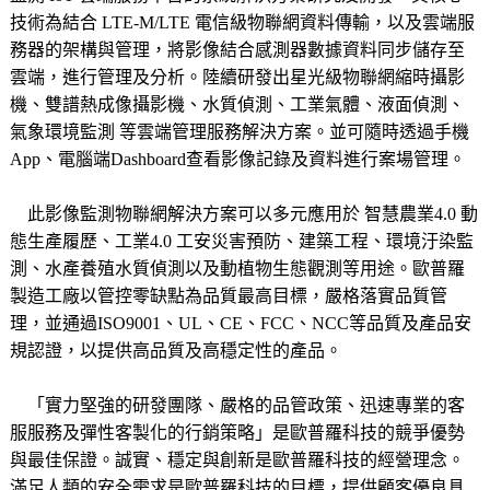
技術為結合 LTE-M/LTE 電信級物聯網資料傳輸，
以及雲端服
務器的架構與管理，
將影像結合感測器數據資料同步儲存至
雲端，
進行管理及分析。
陸續研發出星光級物聯網縮時攝影
機、
雙譜熱成像攝影機、
水質偵測、
工業氣體、
液面偵測、
氣象環境監測 等雲端管理服務解決方案。
並可隨時透過手機
App、
電腦端Dashboard查看影像記錄及資料進行案場管理。
此影像監測物聯網解決方案可以多元應用於 智慧農業4.0 動
態生產履歷、
工業4.0 工安災害預防、
建築工程、
環境汙染監
測、
水產養殖水質偵測以及動植物生態觀測等用途。
歐普羅
製造工廠以管控零缺點為品質最高目標，嚴格落實品質管
理，並通過ISO9001、UL、CE、FCC、NCC等品質及產品安
規認證，以提供高品質及高穩定性的產品。
「實力堅強的研發團隊、嚴格的品管政策、迅速專業的客
服服務及彈性客製化的行銷策略」是歐普羅科技的競爭優勢
與最佳保證。
誠實、穩定與創新是歐普羅科技的經營理念。
滿足人類的安全需求是歐普羅科技的目標，提供顧客優良具