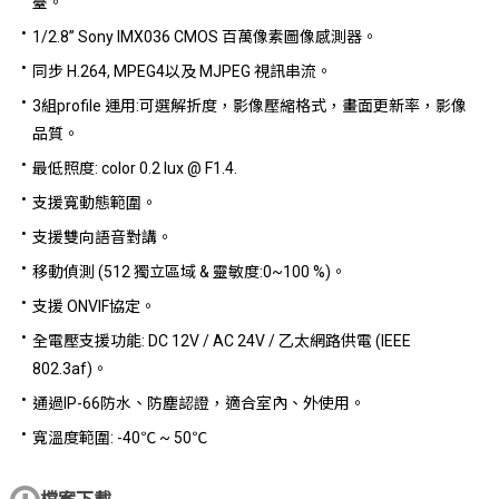
臺。
1/2.8” Sony IMX036 CMOS 百萬像素圖像感測器。
同步 H.264, MPEG4以及 MJPEG 視訊串流。
3組profile 運用:可選解折度，影像壓縮格式，畫面更新率，影像
品質。
最低照度: color 0.2 lux @ F1.4.
支援寬動態範圍。
支援雙向語音對講。
移動偵測 (512 獨立區域 & 靈敏度:0~100 %)。
支援 ONVIF協定。
全電壓支援功能: DC 12V / AC 24V / 乙太網路供電 (IEEE
802.3af)。
通過IP-66防水、防塵認證，適合室內、外使用。
寬溫度範圍: -40℃ ~ 50℃