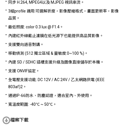
同步 H.264, MPEG4以及 MJPEG 視訊串流。
3組profile 運用:可選解折度，影像壓縮格式，畫面更新率，影像
品質。
最低照度: color 0.3 lux @ F1.4。
內建紅外線截止濾鏡在低光源下也能提供高品質影像。
支援雙向語音對講。
移動偵測 (512 獨立區域 & 靈敏度:0~100 %)。
內建 SD / SDHC 插槽支援升級及圖像直接儲存於本機。
支援 ONVIF協定。
全電壓支援功能: DC 12V / AC 24V / 乙太網路供電 (IEEE
803af)2。
通過IP-66防水、防塵認證，適合室內、外使用。
寬溫度範圍: -40℃ ~ 50℃。
檔案下載