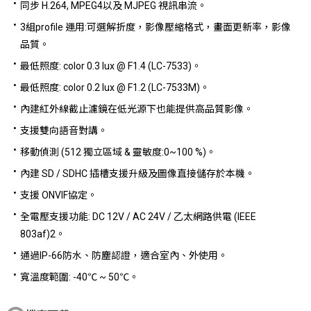
同步 H.264, MPEG4以及 MJPEG 視訊串流。
3組profile 運用:可選解折度，影像壓縮格式，畫面更新率，影像
品質。
最低照度: color 0.3 lux @ F1.4 (LC-7533)。
最低照度: color 0.2 lux @ F1.2 (LC-7533M)。
內建紅外線截止濾鏡在低光源下也能提供高品質影像。
支援雙向語音對講。
移動偵測 (512 獨立區域 & 靈敏度:0~100 %)。
內建 SD / SDHC 插槽支援升級及圖像直接儲存於本機。
支援 ONVIF協定。
全電壓支援功能: DC 12V / AC 24V / 乙太網路供電 (IEEE
803af)2。
通過IP-66防水、防塵認證，適合室內、外使用。
寬溫度範圍: -40℃ ~ 50℃。